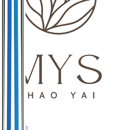
นครราชสีมา